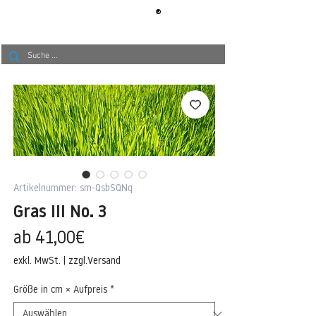
®
BERLIN
TAPETE
Artikelnummer: sm-QsbSQNq
Gras III No. 3
Sale-
ab
41,00€
Preis
exkl. MwSt.
|
zzgl.Versand
Größe in cm × Aufpreis
*