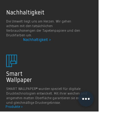
Nachhaltig
keit
Die Umwelt liegt uns am Herzen. Wir gehen
achtsam mit den tatsächlichen
Verbrauchsmengen der Tapetenpapiere und den
Druckfarben um.
Nachhaltigkeit >
Smart
Wallpaper
SMART WALLPAPER® wurden speziell für digitale
Drucktechnologien entwickelt. Mit ihrer weichen und
angenehm matten Oberfläche garantieren sie exzellente
und gleichmäßige Druckergebnisse.
Produkte >