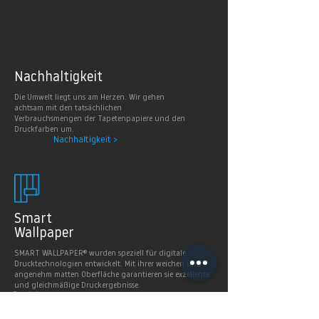
Nachhaltig
keit
Die Umwelt liegt uns am Herzen. Wir gehen
achtsam mit den tatsächlichen
Verbrauchsmengen der Tapetenpapiere und den
Druckfarben um.
Nachhaltigkeit >
Smart
Wallpaper
SMART WALLPAPER® wurden speziell für digitale
Drucktechnologien entwickelt. Mit ihrer weichen und
angenehm matten Oberfläche garantieren sie exzellente
und gleichmäßige Druckergebnisse.
Produkte >