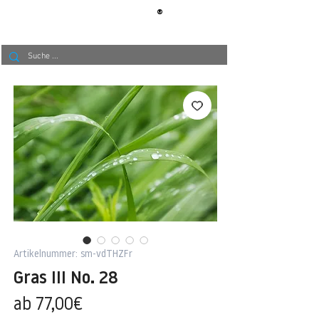
®
BERLIN
TAPETE
Artikelnummer: sm-vdTHZFr
Gras III No. 28
Sale-
ab
77,00€