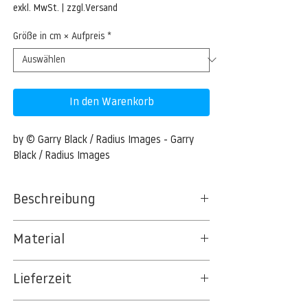
Preis
exkl. MwSt.
|
zzgl.Versand
Größe in cm × Aufpreis
*
In den Warenkorb
by © Garry Black / Radius Images - Garry 
Black / Radius Images
Beschreibung
Close up of Dew on Grass, Ottawa, Ontario,
Material
Canada
BT 5342 PREMIUM FLEECE MATT 150 G/QM
600-03621421 © Garry Black Model
Lieferzeit
- UNCOATED
Release: No Property Release: No Close up
8kSpectral Wallpaper©
of Dew on Grass, Ottawa, Ontario, Canada
3-5 Werktage