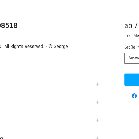
508518
ab
7
exkl. M
 All Rights Reserved. - © George 
Größe i
Ausw
 building --- Image by © George
50 G/QM - UNCOATED
aus Textil- und Cellulosefasern gewonnenes,
ge