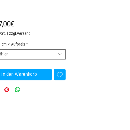
Sale-
7,00€
Preis
wSt.
|
zzgl.Versand
n cm × Aufpreis
*
ählen
In den Warenkorb