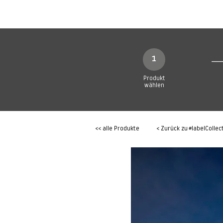
SHOP
Produkte
1
Produkt
wählen
<< alle Produkte
< Zurück zu
#labelCollec