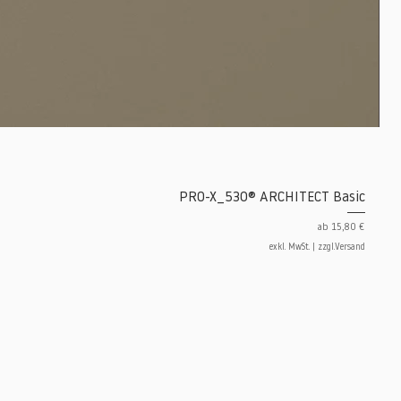
PRO-X_530® ARCHITECT Basic
Sale-Preis
ab
15,80 €
exkl. MwSt.
|
zzgl.Versand