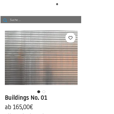
®
BERLIN
TAPETE
Buildings No. 01
Sale-
ab
165,00€