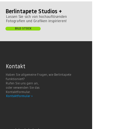
Berlintapete Studios +
Lassen Sie sich von hochauflösenden
Fotografien und Grafiken inspirieren!
BILD STOCK
Kontakt
Haben Sie allgemeine Fragen, wie Berlintapete
funktioniert?
Rufen Sie uns gern an,
oder verwenden Sie das
Kontaktformular.
Kontaktformular >