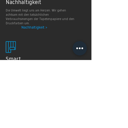
Nachhaltig
keit
Die Umwelt liegt uns am Herzen. Wir gehen
achtsam mit den tatsächlichen
Verbrauchsmengen der Tapetenpapiere und den
Druckfarben um.
Nachhaltigkeit >
Smart
Wallpaper
SMART WALLPAPER® wurden speziell für digitale
Drucktechnologien entwickelt. Mit ihrer weichen und
angenehm matten Oberfläche garantieren sie exzellente
und gleichmäßige Druckergebnisse.
Produkte >
FAQ's