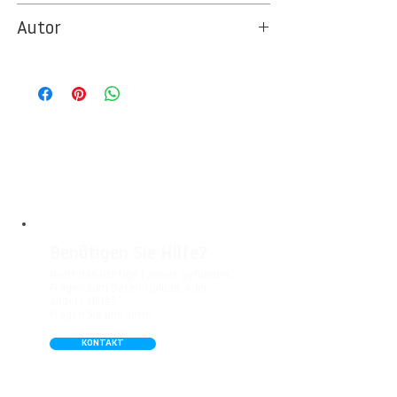
8522
Autor
Ideal für Foto- und Designtapeten in
Wohnbereichen, Büros, Hotels, Shopping
© Berlintapete Studios
Malls, Galerien, Theatern und öffentlichen
Räumen. Unsere leicht strukturierte,
abwaschbare Vinyl-Tapete eignet sich
besonders gut für Badezimmer,
Gastronomie, Krankenhäuser, Spa und
Arztpraxen.
Benötigen Sie Hilfe?
Nicht das richtige Format gefunden,
Fragen zum Daten-Upload, oder
andere Hilfe?
Fragen Sie uns gern!
KONTAKT