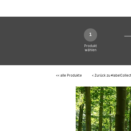
SHOP
Produkte
1
Produkt
wählen
<< alle Produkte
< Zurück zu
#labelCollec