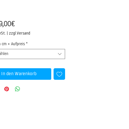
Sale-
9,00€
Preis
wSt.
|
zzgl.Versand
n cm × Aufpreis
*
ählen
In den Warenkorb