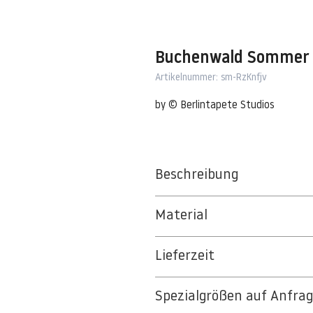
Buchenwald Sommer
Artikelnummer: sm-RzKnfjv
by © Berlintapete Studios
Beschreibung
© Aram Radomski / Berlintapete Stu
Material
BT 5342 PREMIUM FLEECE MATT 1
Lieferzeit
8kSpectral Wallpaper©
3-5 Werktage
Die Tapete besteht aus Vlies, ein 
Spezialgrößen auf Anfra
Auf Anfrage Expressproduktion mö
strapazierfähiges und nachhaltiges