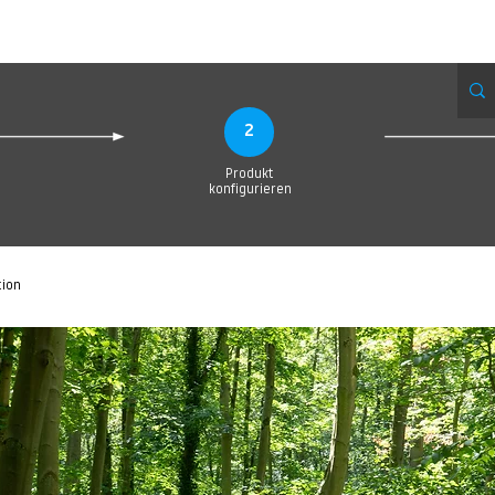
Produktionsanfrage
Upload your Design
Produktion
Servic
2
Produkt
konfigurieren
tion