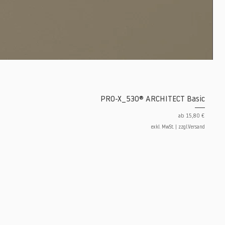
PRO-X_530® ARCHITECT Basic
Sale-Preis
ab
15,80 €
exkl. MwSt.
|
zzgl.Versand