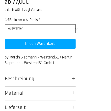
Sale-
ab
77,00€
Preis
exkl. MwSt.
|
zzgl.Versand
Größe in cm × Aufpreis
*
In den Warenkorb
by Martin Siepmann - Westend61 / Martin 
Siepmann - Westend61 GmbH
Beschreibung
Germany, Bavaria, View of snowy
Material
Wetterstein Mountains
BT 5342 PREMIUM FLEECE MATT 150 G/QM
Garmisch-Partenkirchen, Germany,
Lieferzeit
- UNCOATED
Germany --- Germany, Bavaria, View of