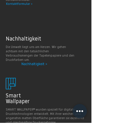
Kontaktformular.
Kontaktformular >
Nachhaltig
keit
Die Umwelt liegt uns am Herzen. Wir gehen
achtsam mit den tatsächlichen
Verbrauchsmengen der Tapetenpapiere und den
Druckfarben um.
Nachhaltigkeit >
Smart
Wallpaper
SMART WALLPAPER® wurden speziell für digitale
Drucktechnologien entwickelt. Mit ihrer weichen und
angenehm matten Oberfläche garantieren sie exzellente
und gleichmäßige Druckergebnisse.
Produkte >