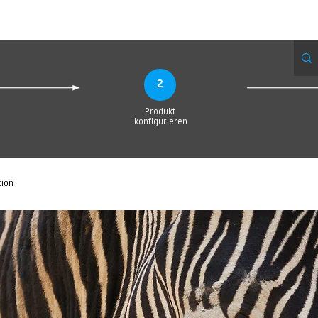
Produktionsanfrage
Upload your Design
Produktion
Servic
2
Produkt
konfigurieren
tion