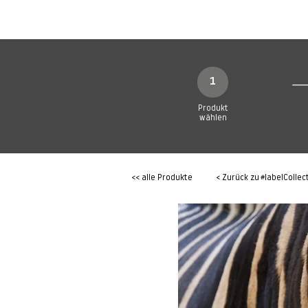
SHOP
Produkte
1
Produkt
wählen
<< alle Produkte
< Zurück zu
#labelCollec