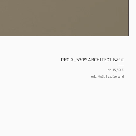
PRO-X_530® ARCHITECT Basic
Sale-Preis
ab
15,80 €
exkl. MwSt.
|
zzgl.Versand