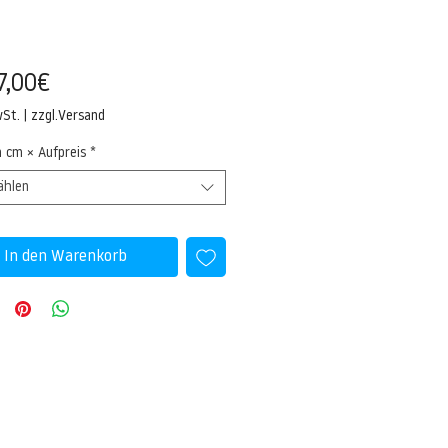
Sale-
7,00€
Preis
wSt.
|
zzgl.Versand
n cm × Aufpreis
*
ählen
In den Warenkorb