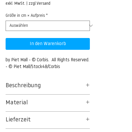
Preis
exkl. MwSt.
|
zzgl.Versand
Größe in cm × Aufpreis
*
In den Warenkorb
by Piet Mall - © Corbis.  All Rights Reserved. 
- © Piet Mall/Stock4B/Corbis
Beschreibung
Cracked tree trunk behind grass
Material
Cracked tree trunk behind grass --- Image
BT 5342 PREMIUM FLEECE MATT 150 G/QM
by © Piet Mall/Stock4B/Corbis
Lieferzeit
- UNCOATED
8kSpectral Wallpaper©
3-5 Werktage