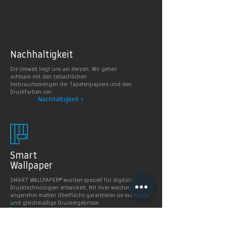
Nachhaltig
keit
Die Umwelt liegt uns am Herzen. Wir gehen
achtsam mit den tatsächlichen
Verbrauchsmengen der Tapetenpapiere und den
Druckfarben um.
Nachhaltigkeit >
Smart
Wallpaper
SMART WALLPAPER® wurden speziell für digitale
Drucktechnologien entwickelt. Mit ihrer weichen und
angenehm matten Oberfläche garantieren sie exzellente
und gleichmäßige Druckergebnisse.
Produkte >