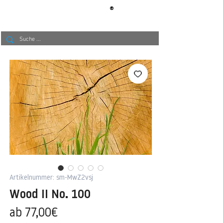
®
BERLIN
TAPETE
Artikelnummer: sm-MwZ2vsj
Wood II No. 100
Sale-
ab
77,00€