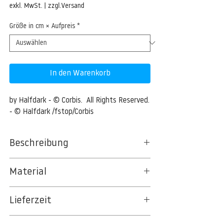
Preis
exkl. MwSt.
|
zzgl.Versand
Größe in cm × Aufpreis
*
In den Warenkorb
by Halfdark - © Corbis.  All Rights Reserved. 
- © Halfdark /fstop/Corbis
Beschreibung
Wood planks with peeling, textured paint
Material
Wood planks with peeling, textured paint --
BT 5342 PREMIUM FLEECE MATT 150 G/QM
- Image by © Halfdark /fstop/Corbis
Lieferzeit
- UNCOATED
8kSpectral Wallpaper©
3-5 Werktage