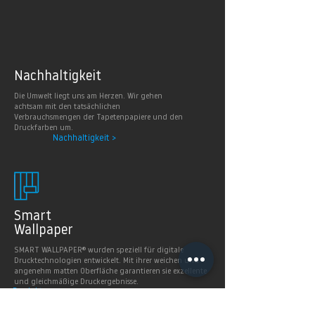
Nachhaltig
keit
Die Umwelt liegt uns am Herzen. Wir gehen
achtsam mit den tatsächlichen
Verbrauchsmengen der Tapetenpapiere und den
Druckfarben um.
Nachhaltigkeit >
Smart
Wallpaper
SMART WALLPAPER® wurden speziell für digitale
Drucktechnologien entwickelt. Mit ihrer weichen und
angenehm matten Oberfläche garantieren sie exzellente
und gleichmäßige Druckergebnisse.
Produkte >