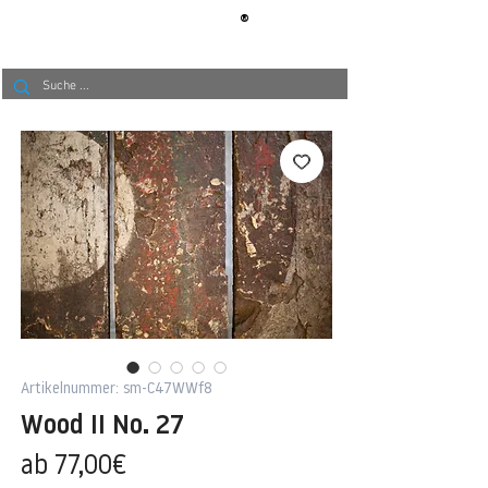
®
BERLIN
TAPETE
Artikelnummer: sm-C47WWf8
Wood II No. 27
Sale-
ab
77,00€