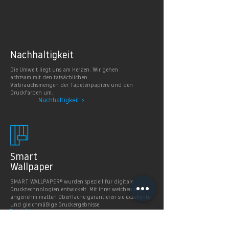
Nachhaltig
keit
Die Umwelt liegt uns am Herzen. Wir gehen
achtsam mit den tatsächlichen
Verbrauchsmengen der Tapetenpapiere und den
Druckfarben um.
Nachhaltigkeit >
Smart
Wallpaper
SMART WALLPAPER® wurden speziell für digitale
Drucktechnologien entwickelt. Mit ihrer weichen und
angenehm matten Oberfläche garantieren sie exzellente
und gleichmäßige Druckergebnisse.
Produkte >