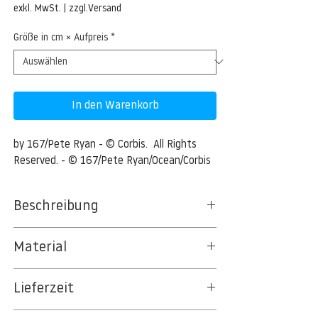
Preis
exkl. MwSt.
|
zzgl.Versand
Größe in cm × Aufpreis
*
In den Warenkorb
by 167/Pete Ryan - © Corbis.  All Rights 
Reserved. - © 167/Pete Ryan/Ocean/Corbis
Beschreibung
Horse Heaven Mine, Oregon, USA
Material
Horse Heaven Mine, Oregon, USA --- Image
BT 5342 PREMIUM FLEECE MATT 150 G/QM
by © 167/Pete Ryan/Ocean/Corbis
Lieferzeit
- UNCOATED
8kSpectral Wallpaper©
3-5 Werktage