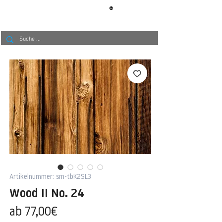
®
BERLIN
TAPETE
Artikelnummer: sm-tbK2SL3
Wood II No. 24
Sale-
ab
77,00€