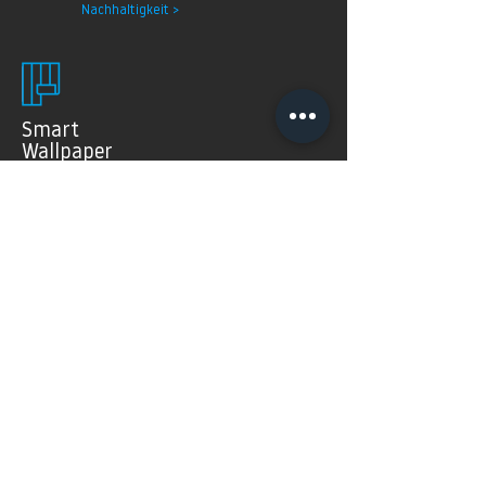
Nachhaltigkeit >
Smart
Wallpaper
SMART WALLPAPER® wurden speziell für digitale
Drucktechnologien entwickelt. Mit ihrer weichen und
angenehm matten Oberfläche garantieren sie exzellente
und gleichmäßige Druckergebnisse.
Produkte >
FAQ's
Häugig gestellte Fragen
Mehr Infos >