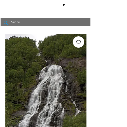
®
BERLIN
TAPETE