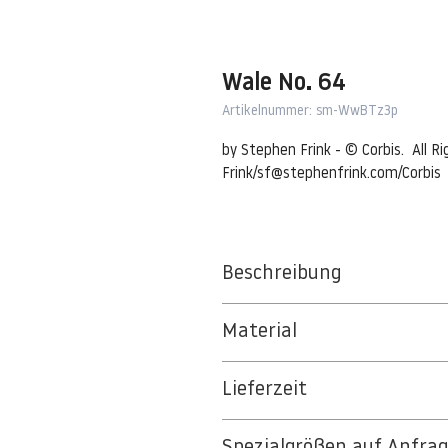
Wale No. 64
Artikelnummer: sm-WwBTz3p
by Stephen Frink - © Corbis.  All R
Frink/sf@stephenfrink.com/Corbis
Beschreibung
Sperm whale (Pyseter macrocepha
Material
10 Feb 2013, Dominica --- Tail fl
BT 5342 PREMIUM FLEECE MATT 1
and a marine mammal. --- Image b
Lieferzeit
8kSpectral Wallpaper©
3-5 Werktage
Die Tapete besteht aus Vlies, ein 
Spezialgrößen auf Anfra