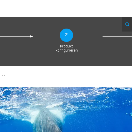
Produktionsanfrage
Upload your Design
Produktion
Servic
2
Produkt
konfigurieren
tion