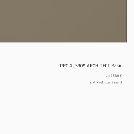
PRO-X_530® ARCHITECT Basic
Sale-Preis
ab
15,80 €
exkl. MwSt.
|
zzgl.Versand