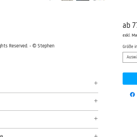
ab
7
exkl. M
ights Reserved. - © Stephen 
Größe i
Ausw
lus)
uke of a Sperm whales the largest toothed whale
50 G/QM - UNCOATED
y © Stephen Frink/sf@stephenfrink.com/Corbis
aus Textil- und Cellulosefasern gewonnenes,
ge