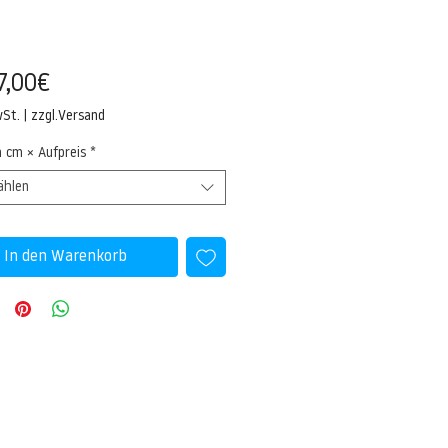
Sale-
7,00€
Preis
wSt.
|
zzgl.Versand
n cm × Aufpreis
*
ählen
In den Warenkorb