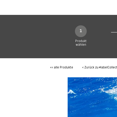
SHOP
Produkte
1
Produkt
wählen
<< alle Produkte
< Zurück zu
#labelCollec