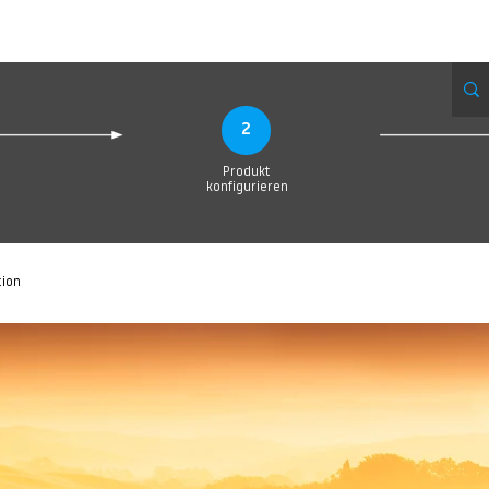
Produktionsanfrage
Upload your Design
Produktion
Servic
2
Produkt
konfigurieren
tion