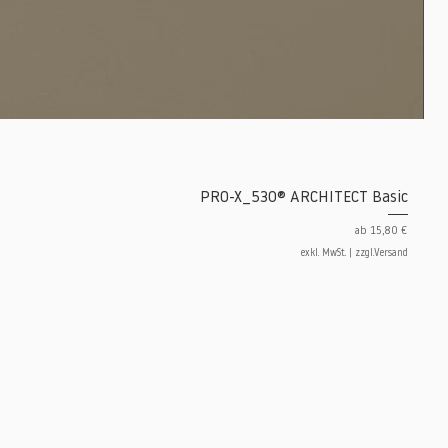
PRO-X_530® ARCHITECT Basic
Sale-Preis
ab
15,80 €
exkl. MwSt.
|
zzgl.Versand