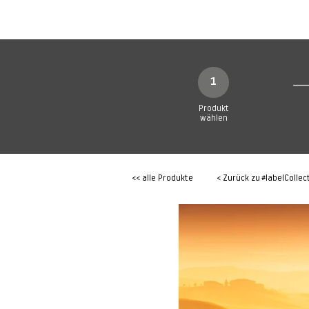
SHOP
Produkte
1
Produkt
wählen
<< alle Produkte
< Zurück zu
#labelCollec