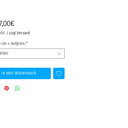
Sale-
7,00€
Preis
wSt.
|
zzgl.Versand
n cm × Aufpreis
*
ählen
In den Warenkorb