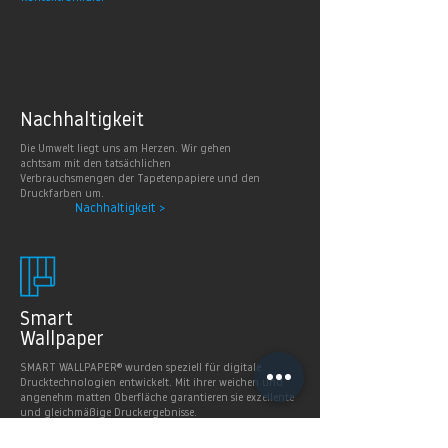
Nachhaltig
keit
Die Umwelt liegt uns am Herzen. Wir gehen
achtsam mit den tatsächlichen
Verbrauchsmengen der Tapetenpapiere und den
Druckfarben um.
Nachhaltigkeit >
Smart
Wallpaper
SMART WALLPAPER® wurden speziell für digitale
Drucktechnologien entwickelt. Mit ihrer weichen und
angenehm matten Oberfläche garantieren sie exzellente
und gleichmäßige Druckergebnisse.
Produkte >