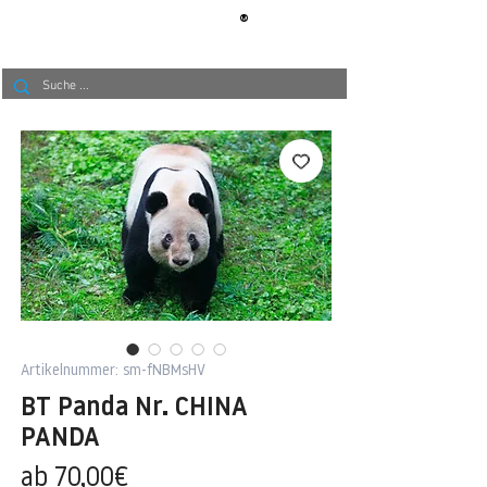
®
BERLIN
TAPETE
Artikelnummer: sm-fNBMsHV
BT Panda Nr. CHINA
PANDA
Sale-
ab
70,00€