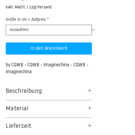
Preis
exkl. MwSt.
|
zzgl.Versand
Größe in cm × Aufpreis
*
In den Warenkorb
by CQWB - CQWB - Imaginechina - CQWB - 
Imaginechina
Beschreibung
Panda Xinxing to celebrate 30th birthday
Material
30-year-old panda Xinxing is seen at a zoo
BT 5342 PREMIUM FLEECE MATT 150 G/QM
in Chongqing, China, 2 February 2012.
Lieferzeit
- UNCOATED
8kSpectral Wallpaper©