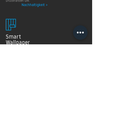
Druckfarben um.
Nachhaltigkeit >
Smart
Wallpaper
SMART WALLPAPER® wurden speziell für digitale
Drucktechnologien entwickelt. Mit ihrer weichen und
angenehm matten Oberfläche garantieren sie exzellente
und gleichmäßige Druckergebnisse.
Produkte >
FAQ's
Häugig gestellte Fragen
Mehr Infos >