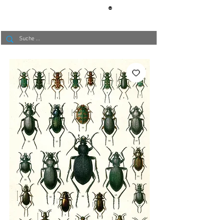
®
BERLIN
TAPETE