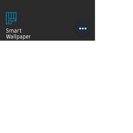
Smart
Wallpaper
SMART WALLPAPER® wurden speziell für digitale
Drucktechnologien entwickelt. Mit ihrer weichen und
angenehm matten Oberfläche garantieren sie exzellente
und gleichmäßige Druckergebnisse.
Produkte >
FAQ's
Häugig gestellte Fragen
Mehr Infos >