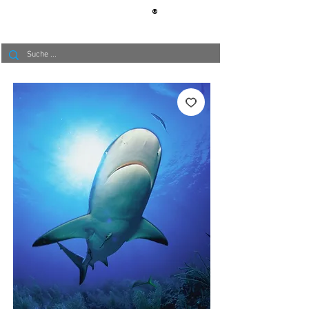
®
BERLIN
TAPETE