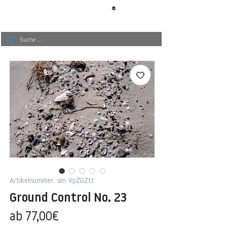
®
BERLIN
TAPETE
Artikelnummer: sm-VpZGZtt
Ground Control No. 23
Sale-
ab
77,00€