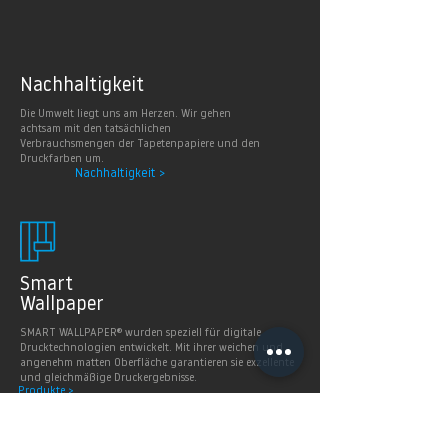
Nachhaltig
keit
Die Umwelt liegt uns am Herzen. Wir gehen
achtsam mit den tatsächlichen
Verbrauchsmengen der Tapetenpapiere und den
Druckfarben um.
Nachhaltigkeit >
Smart
Wallpaper
SMART WALLPAPER® wurden speziell für digitale
Drucktechnologien entwickelt. Mit ihrer weichen und
angenehm matten Oberfläche garantieren sie exzellente
und gleichmäßige Druckergebnisse.
Produkte >