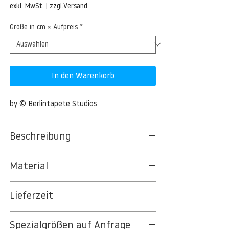
Preis
exkl. MwSt.
|
zzgl.Versand
Größe in cm × Aufpreis
*
In den Warenkorb
by © Berlintapete Studios
Beschreibung
Material
BT 5342 PREMIUM FLEECE MATT 150 G/QM
Lieferzeit
- UNCOATED
8kSpectral Wallpaper©
3-5 Werktage
Spezialgrößen auf Anfrage
Auf Anfrage Expressproduktion möglich.