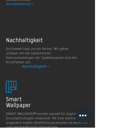
Kontaktformular.
Kontaktformular >
Nachhaltig
keit
Die Umwelt liegt uns am Herzen. Wir gehen
achtsam mit den tatsächlichen
Verbrauchsmengen der Tapetenpapiere und den
Druckfarben um.
Nachhaltigkeit >
Smart
Wallpaper
SMART WALLPAPER® wurden speziell für digitale
Drucktechnologien entwickelt. Mit ihrer weichen und
angenehm matten Oberfläche garantieren sie exzellente
und gleichmäßige Druckergebnisse.
Produkte >