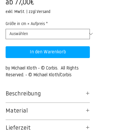
Sale-
ab
77,00€
Preis
exkl. MwSt.
|
zzgl.Versand
Größe in cm × Aufpreis
*
In den Warenkorb
by Michael Kloth - © Corbis.  All Rights 
Reserved. - © Michael Kloth/Corbis
Beschreibung
Graffiti close-ups
Material
Graffiti close-ups --- Image by © Michael
BT 5342 PREMIUM FLEECE MATT 150 G/QM
Kloth/Corbis
Lieferzeit
- UNCOATED