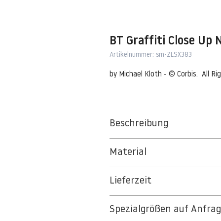
BT Graffiti Close Up
Artikelnummer: sm-ZLSX383
by Michael Kloth - © Corbis.  All R
Beschreibung
Bolt
Material
Bolt --- Image by © Michael Kloth/
BT 5342 PREMIUM FLEECE MATT 1
Lieferzeit
8kSpectral Wallpaper©
3-5 Werktage
Die Tapete besteht aus Vlies, ein 
Spezialgrößen auf Anfra
Auf Anfrage Expressproduktion mö
strapazierfähiges und nachhaltiges