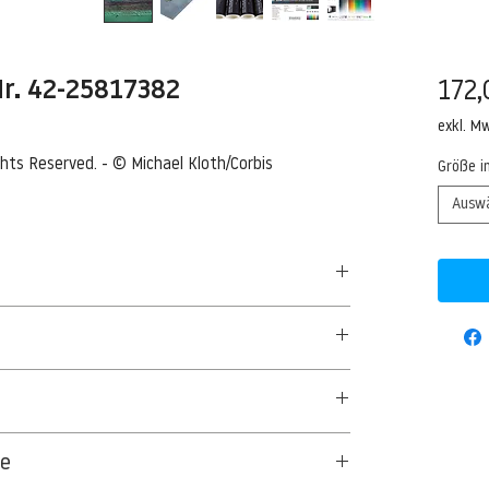
 Nr. 42-25817382
172,
exkl. M
ights Reserved. - © Michael Kloth/Corbis
Größe i
Ausw
Corbis
50 G/QM - UNCOATED
aus Textil- und Cellulosefasern gewonnenes,
ge
glich.
 Material.