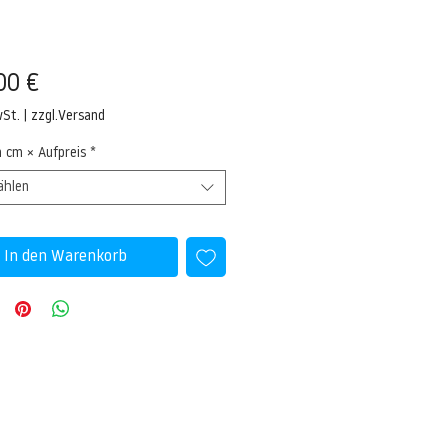
Preis
00 €
wSt.
|
zzgl.Versand
n cm × Aufpreis
*
ählen
In den Warenkorb