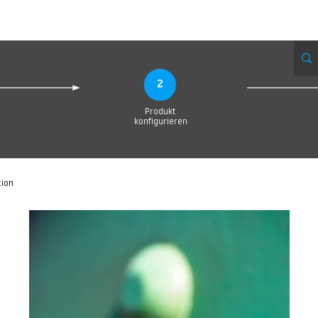
Produktionsanfrage
Upload your Design
Produktion
Servic
2
Produkt
konfigurieren
tion