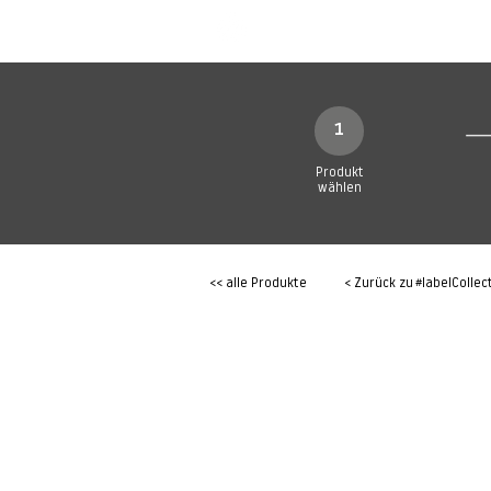
SHOP
Produkte
1
Produkt
wählen
<< alle Produkte
< Zurück zu
#labelCollec