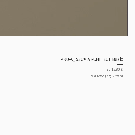
PRO-X_530® ARCHITECT Basic
Sale-Preis
ab
15,80 €
exkl. MwSt.
|
zzgl.Versand