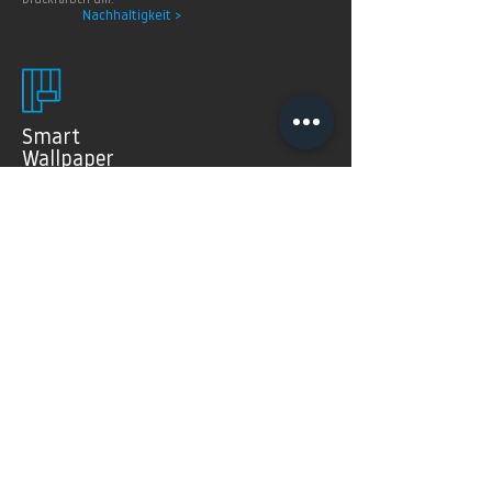
Druckfarben um.
Nachhaltigkeit >
Smart
Wallpaper
SMART WALLPAPER® wurden speziell für digitale
Drucktechnologien entwickelt. Mit ihrer weichen und
angenehm matten Oberfläche garantieren sie exzellente
und gleichmäßige Druckergebnisse.
Produkte >
FAQ's
Häugig gestellte Fragen
Mehr Infos >