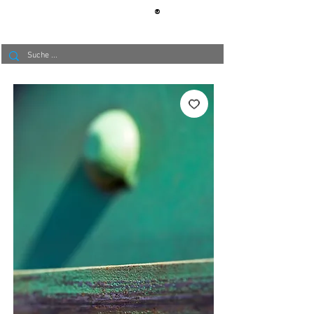
®
BERLIN
TAPETE