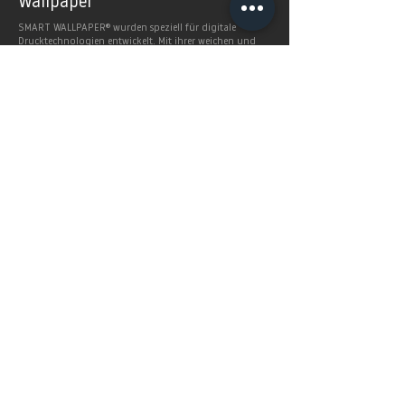
Wallpaper
SMART WALLPAPER® wurden speziell für digitale
Drucktechnologien entwickelt. Mit ihrer weichen und
angenehm matten Oberfläche garantieren sie exzellente
und gleichmäßige Druckergebnisse.
Produkte >
FAQ's
Häugig gestellte Fragen
Mehr Infos >
Home
Service
SHOP
Preise
BERLINTAPETE STUDIOS
Lieferzeiten
Produkte
Geschäftskunden