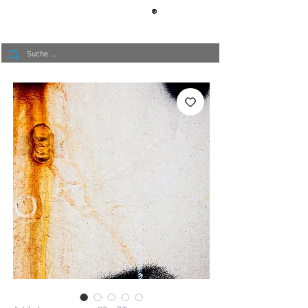
®
BERLIN
TAPETE