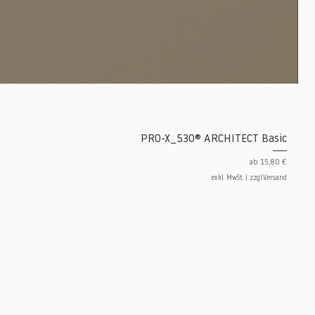
PRO-X_530® ARCHITECT Basic
Sale-Preis
ab
15,80 €
exkl. MwSt.
|
zzgl.Versand