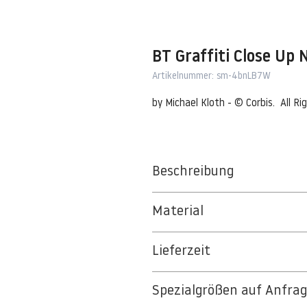
BT Graffiti Close Up
Artikelnummer: sm-4bnLB7W
by Michael Kloth - © Corbis.  All R
Beschreibung
Graffiti close-ups
Material
Graffiti close-ups --- Image by © 
BT 5342 PREMIUM FLEECE MATT 1
Lieferzeit
8kSpectral Wallpaper©
3-5 Werktage
Die Tapete besteht aus Vlies, ein 
Spezialgrößen auf Anfra
Auf Anfrage Expressproduktion mö
strapazierfähiges und nachhaltiges