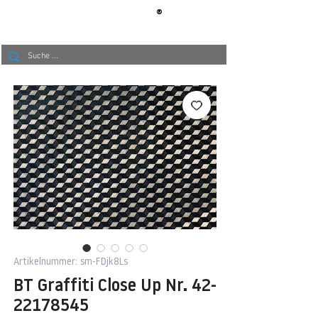
®
BERLIN
TAPETE
Artikelnummer: sm-FDjk8Ls
BT Graffiti Close Up Nr. 42-
22178545