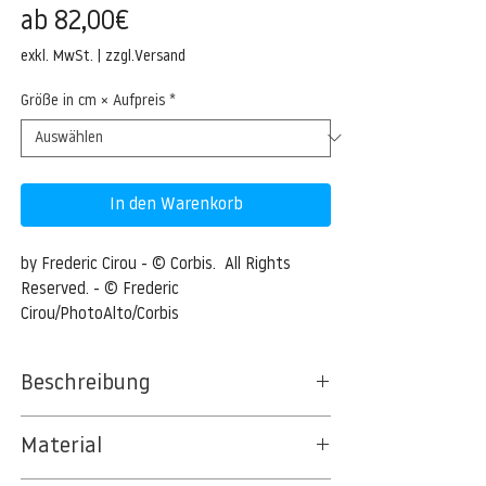
Sale-
ab
82,00€
Preis
exkl. MwSt.
|
zzgl.Versand
Größe in cm × Aufpreis
*
In den Warenkorb
by Frederic Cirou - © Corbis.  All Rights 
Reserved. - © Frederic 
Cirou/PhotoAlto/Corbis
Beschreibung
Repetitive Diamond Pattern In Diagonal
Material
Lines, Close-up, Full Frame