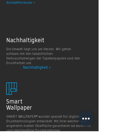
Kontaktformular >
Nachhaltig
keit
Die Umwelt liegt uns am Herzen. Wir gehen
achtsam mit den tatsächlichen
Verbrauchsmengen der Tapetenpapiere und den
Druckfarben um.
Nachhaltigkeit >
Smart
Wallpaper
SMART WALLPAPER® wurden speziell für digitale
Drucktechnologien entwickelt. Mit ihrer weichen und
angenehm matten Oberfläche garantieren sie exzellente
und gleichmäßige Druckergebnisse.
Produkte >