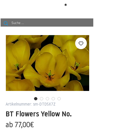
®
BERLIN
TAPETE
Artikelnummer: sm-DTD5X7Z
BT Flowers Yellow No.
Sale-
ab
77,00€