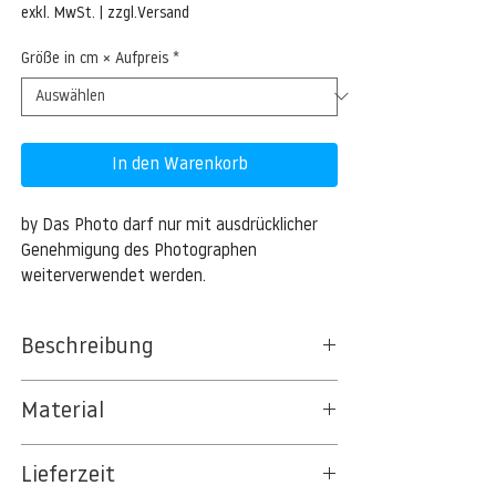
Preis
exkl. MwSt.
|
zzgl.Versand
Größe in cm × Aufpreis
*
In den Warenkorb
by Das Photo darf nur mit ausdrücklicher 
Genehmigung des Photographen 
weiterverwendet werden.
Beschreibung
Material
BT 5342 PREMIUM FLEECE MATT 150 G/QM
Lieferzeit
- UNCOATED