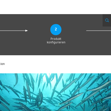
Produktionsanfrage
Upload your Design
Produktion
Servic
2
Produkt
konfigurieren
tion