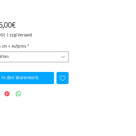
Sale-
6,00€
Preis
wSt.
|
zzgl.Versand
n cm × Aufpreis
*
ählen
In den Warenkorb