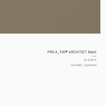
PRO-X_530® ARCHITECT Basic
Sale-Preis
ab
15,80 €
exkl. MwSt.
|
zzgl.Versand