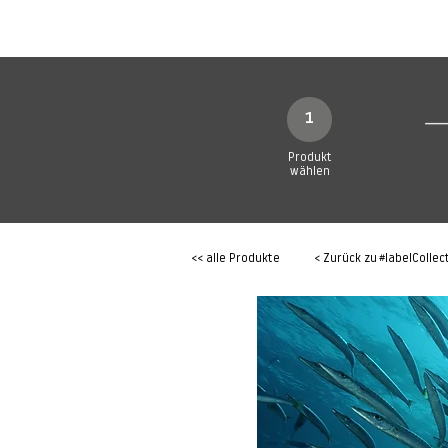
SHOP
Produkte
1
Produkt
wählen
<< alle Produkte
< Zurück zu
#labelCollec