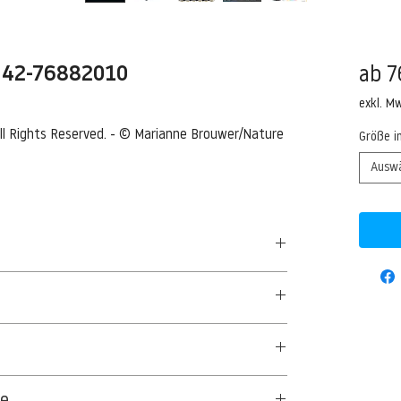
. 42-76882010
ab
7
exkl. M
ll Rights Reserved. - © Marianne Brouwer/Nature 
Größe i
Ausw
uda) shoaling
acuda (Sphyraena barracuda) shoaling, Egypt,
50 G/QM - UNCOATED
Brouwer/Nature in Stock/Corbis
aus Textil- und Cellulosefasern gewonnenes,
ge