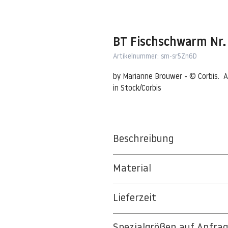
BT Fischschwarm Nr
Artikelnummer: sm-sr5Zn6D
by Marianne Brouwer - © Corbis.  A
in Stock/Corbis
Beschreibung
Great Barracuda (Sphyraena barrac
Material
11 May 2009, Egypt --- Great Barr
BT 5342 PREMIUM FLEECE MATT 1
Red Sea --- Image by © Marianne 
Lieferzeit
8kSpectral Wallpaper©
3-5 Werktage
Die Tapete besteht aus Vlies, ein 
Spezialgrößen auf Anfra