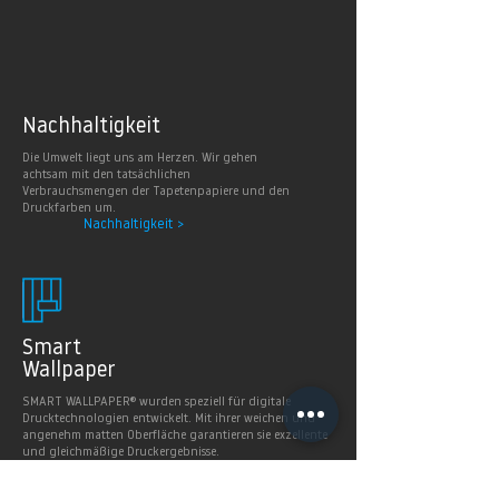
Nachhaltig
keit
Die Umwelt liegt uns am Herzen. Wir gehen
achtsam mit den tatsächlichen
Verbrauchsmengen der Tapetenpapiere und den
Druckfarben um.
Nachhaltigkeit >
Smart
Wallpaper
SMART WALLPAPER® wurden speziell für digitale
Drucktechnologien entwickelt. Mit ihrer weichen und
angenehm matten Oberfläche garantieren sie exzellente
und gleichmäßige Druckergebnisse.
Produkte >