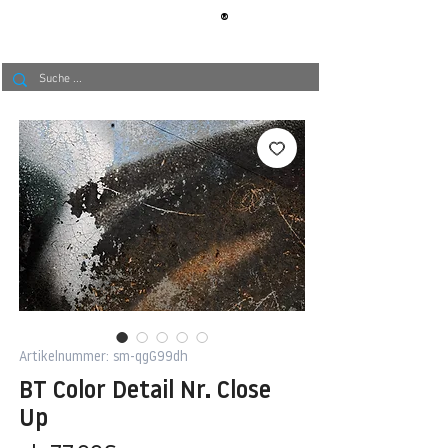
®
BERLIN
TAPETE
Artikelnummer: sm-qgG99dh
BT Color Detail Nr. Close
Up