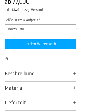
Sale-
ab
77,00€
Preis
exkl. MwSt.
|
zzgl.Versand
Größe in cm × Aufpreis
*
In den Warenkorb
by
Beschreibung
Material
BT 5342 PREMIUM FLEECE MATT 150 G/QM
Lieferzeit
- UNCOATED
8kSpectral Wallpaper©