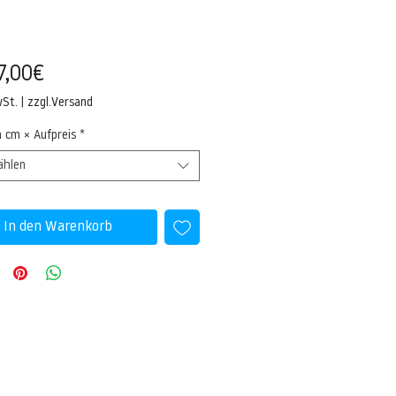
Sale-
7,00€
Preis
wSt.
|
zzgl.Versand
n cm × Aufpreis
*
ählen
In den Warenkorb