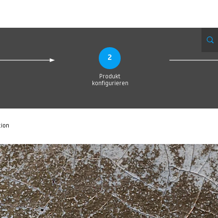
Produktionsanfrage
Upload your Design
Produktion
Servic
2
Produkt
konfigurieren
tion