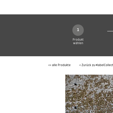
SHOP
Produkte
1
Produkt
wählen
<< alle Produkte
< Zurück zu
#labelCollec