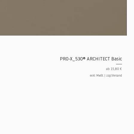
PRO-X_530® ARCHITECT Basic
Sale-Preis
ab
15,80 €
exkl. MwSt.
|
zzgl.Versand