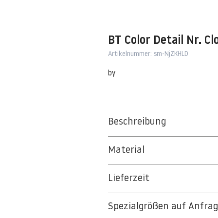
BT Color Detail Nr. Cl
Artikelnummer: sm-NjZKHLD
by
Beschreibung
Material
BT 5342 PREMIUM FLEECE MATT 1
Lieferzeit
8kSpectral Wallpaper©
3-5 Werktage
Die Tapete besteht aus Vlies, ein 
Spezialgrößen auf Anfra
Auf Anfrage Expressproduktion mö
strapazierfähiges und nachhaltiges