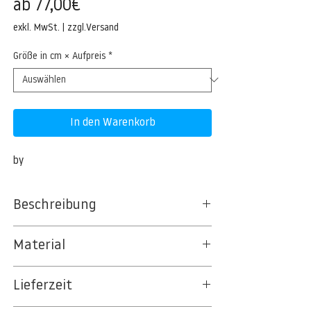
Sale-
ab
77,00€
Preis
exkl. MwSt.
|
zzgl.Versand
Größe in cm × Aufpreis
*
In den Warenkorb
by
Beschreibung
Material
BT 5342 PREMIUM FLEECE MATT 150 G/QM
Lieferzeit
- UNCOATED
8kSpectral Wallpaper©