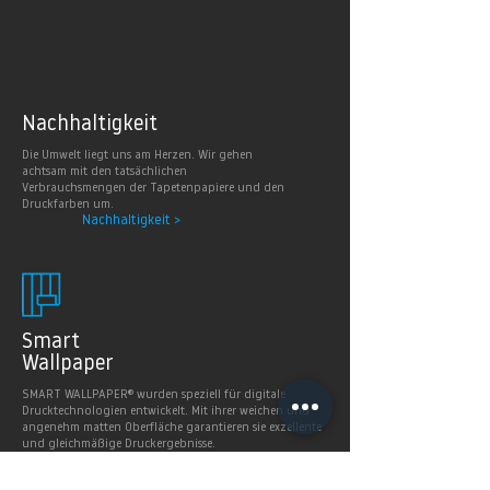
Nachhaltig
keit
Die Umwelt liegt uns am Herzen. Wir gehen
achtsam mit den tatsächlichen
Verbrauchsmengen der Tapetenpapiere und den
Druckfarben um.
Nachhaltigkeit >
Smart
Wallpaper
SMART WALLPAPER® wurden speziell für digitale
Drucktechnologien entwickelt. Mit ihrer weichen und
angenehm matten Oberfläche garantieren sie exzellente
und gleichmäßige Druckergebnisse.
Produkte >