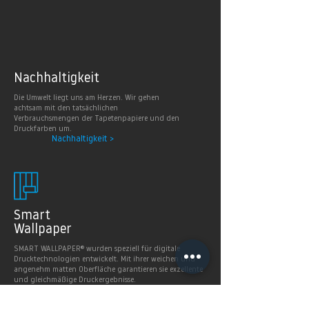
Nachhaltig
keit
Die Umwelt liegt uns am Herzen. Wir gehen
achtsam mit den tatsächlichen
Verbrauchsmengen der Tapetenpapiere und den
Druckfarben um.
Nachhaltigkeit >
Smart
Wallpaper
SMART WALLPAPER® wurden speziell für digitale
Drucktechnologien entwickelt. Mit ihrer weichen und
angenehm matten Oberfläche garantieren sie exzellente
und gleichmäßige Druckergebnisse.
Produkte >