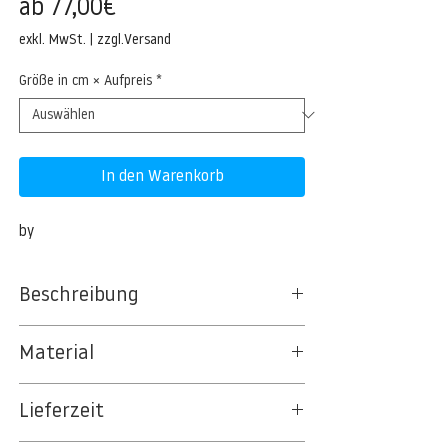
Sale-
ab
77,00€
Preis
exkl. MwSt.
|
zzgl.Versand
Größe in cm × Aufpreis
*
In den Warenkorb
by
Beschreibung
Material
BT 5342 PREMIUM FLEECE MATT 150 G/QM
Lieferzeit
- UNCOATED
8kSpectral Wallpaper©