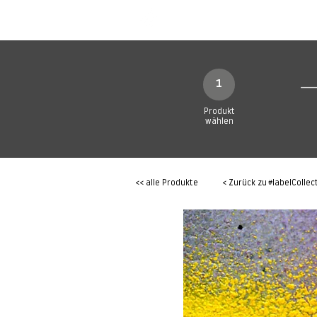
SHOP
Produkte
1
Produkt
wählen
<< alle Produkte
< Zurück zu
#labelCollec