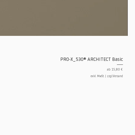
PRO-X_530® ARCHITECT Basic
Sale-Preis
ab
15,80 €
exkl. MwSt.
|
zzgl.Versand