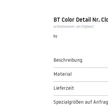
BT Color Detail Nr. Cl
Artikelnummer: sm-t9qNwrC
by
Beschreibung
Material
BT 5342 PREMIUM FLEECE MATT 1
Lieferzeit
8kSpectral Wallpaper©
3-5 Werktage
Die Tapete besteht aus Vlies, ein 
Spezialgrößen auf Anfra
Auf Anfrage Expressproduktion mö
strapazierfähiges und nachhaltiges