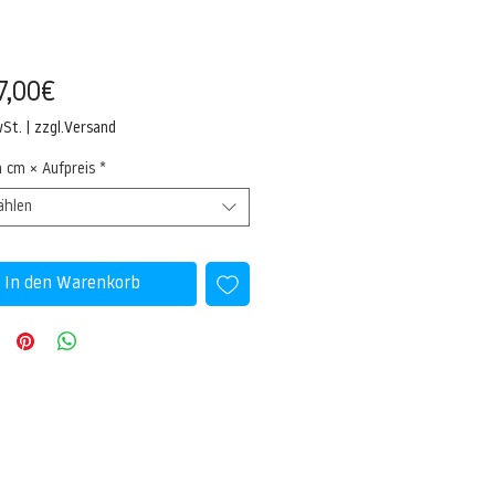
Sale-
7,00€
Preis
wSt.
|
zzgl.Versand
n cm × Aufpreis
*
ählen
In den Warenkorb