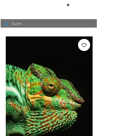
®
BERLIN
TAPETE