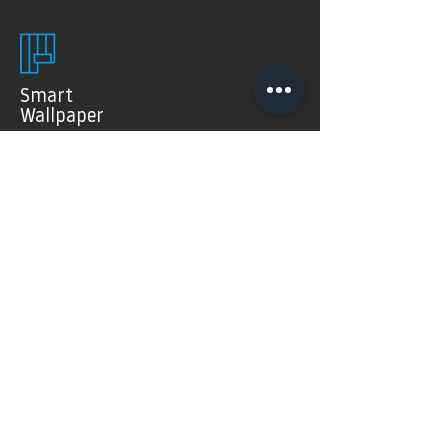
Smart
Wallpaper
SMART WALLPAPER® wurden speziell für digitale
Drucktechnologien entwickelt. Mit ihrer weichen und
angenehm matten Oberfläche garantieren sie exzellente
und gleichmäßige Druckergebnisse.
Produkte >
FAQ's
Häugig gestellte Fragen
Mehr Infos >