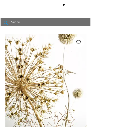
®
BERLIN
TAPETE