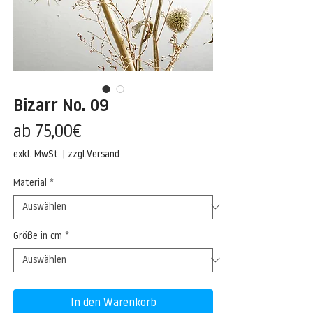
Bizarr No. 09
Sale-
ab
75,00€
Preis
exkl. MwSt.
|
zzgl.Versand
Material
*
Größe in cm
*
In den Warenkorb