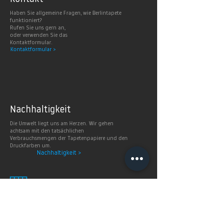
Haben Sie allgemeine Fragen, wie Berlintapete
funktioniert?
Rufen Sie uns gern an,
oder verwenden Sie das
Kontaktformular.
Kontaktformular >
Nachhaltig
keit
Die Umwelt liegt uns am Herzen. Wir gehen
achtsam mit den tatsächlichen
Verbrauchsmengen der Tapetenpapiere und den
Druckfarben um.
Nachhaltigkeit >
Smart
Wallpaper