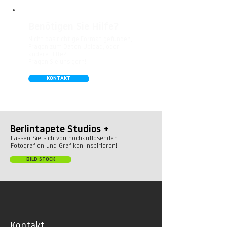
Benötigen Sie Hilfe?
Nicht das richtige Format gefunden,
Fragen zum Daten-Upload, oder
andere Hilfe?
Fragen Sie uns gern!
KONTAKT
Berlintapete Studios +
Lassen Sie sich von hochauflösenden
Fotografien und Grafiken inspirieren!
BILD STOCK
Kontakt