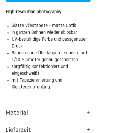
High-resolution photography
Glatte Vliestapete - matte Optik
in ganzen Bahnen wieder ablösbar
UV-beständige Farbe und passgenauer
Druck
Bahnen ohne Überlappen - sondern auf
1/10 Millimeter genau geschnitten
sorgfältig konfektioniert und
eingeschweißt
mit Tapezieranleitung und
Kleisterempfehlung
Material
Das gesamte Sortiment der
Lieferzeit
Tapetenpapiere besteht aus Vlies, ein aus