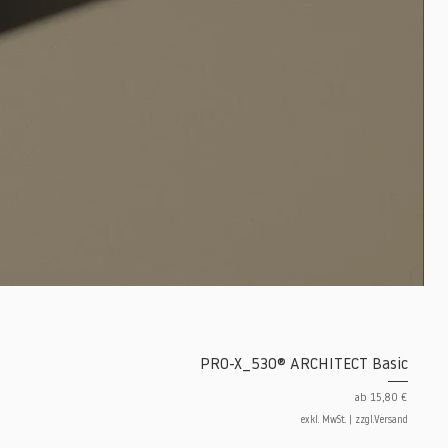
PRO-X_530® ARCHITECT Basic
Sale-Preis
ab
15,80 €
exkl. MwSt.
|
zzgl.Versand