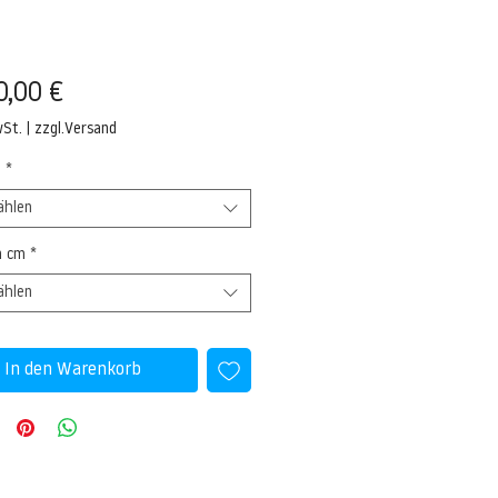
Preis
0,00 €
wSt.
|
zzgl.Versand
l
*
ählen
n cm
*
ählen
In den Warenkorb