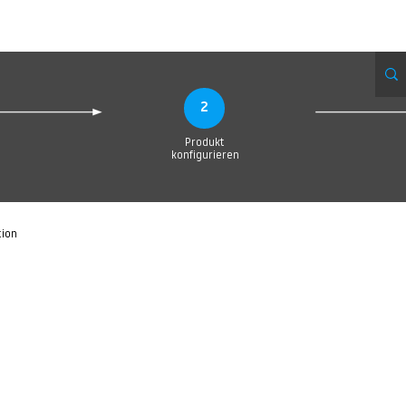
Produktionsanfrage
Upload your Design
Produktion
Servic
2
Produkt
konfigurieren
tion