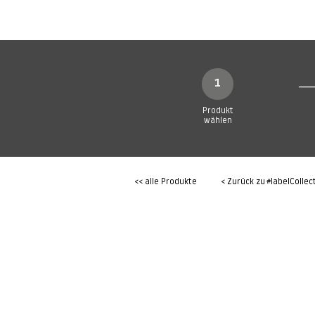
SHOP
Produkte
1
Produkt
wählen
<< alle Produkte
< Zurück zu
#labelCollec