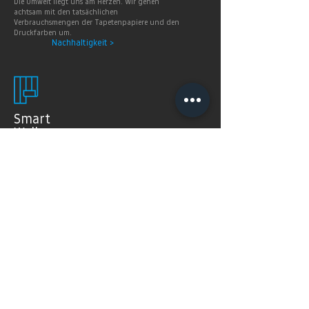
Die Umwelt liegt uns am Herzen. Wir gehen
achtsam mit den tatsächlichen
Verbrauchsmengen der Tapetenpapiere und den
Druckfarben um.
Nachhaltigkeit >
Smart
Wallpaper
SMART WALLPAPER® wurden speziell für digitale
Drucktechnologien entwickelt. Mit ihrer weichen und
angenehm matten Oberfläche garantieren sie exzellente
und gleichmäßige Druckergebnisse.
Produkte >
FAQ's
Häugig gestellte Fragen
Mehr Infos >