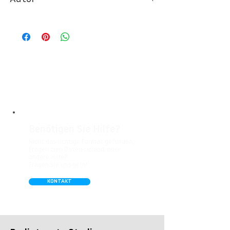
Ideal für Foto- und Designtapeten in
Wohnbereichen, Büros, Hotels, Shopping
© Berlintapete Studios
Malls, Galerien, Theatern und öffentlichen
Räumen. Unsere leicht strukturierte,
abwaschbare Vinyl-Tapete eignet sich
besonders gut für Badezimmer,
Gastronomie, Krankenhäuser, Spa und
Arztpraxen.
Benötigen Sie Hilfe?
Nicht das richtige Format gefunden,
Fragen zum Daten-Upload, oder
andere Hilfe?
Fragen Sie uns gern!
KONTAKT