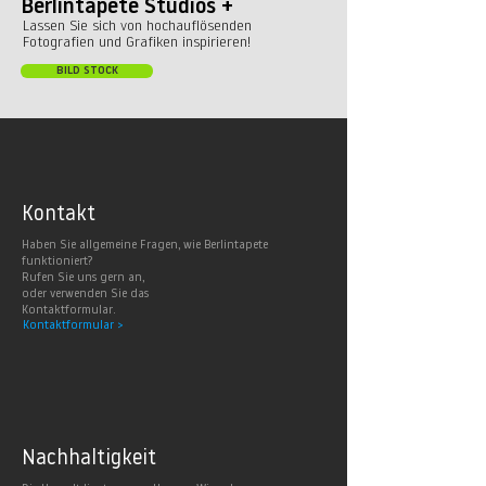
Berlintapete Studios +
Lassen Sie sich von hochauflösenden
Fotografien und Grafiken inspirieren!
BILD STOCK
Kontakt
Haben Sie allgemeine Fragen, wie Berlintapete
funktioniert?
Rufen Sie uns gern an,
oder verwenden Sie das
Kontaktformular.
Kontaktformular >
Nachhaltig
keit