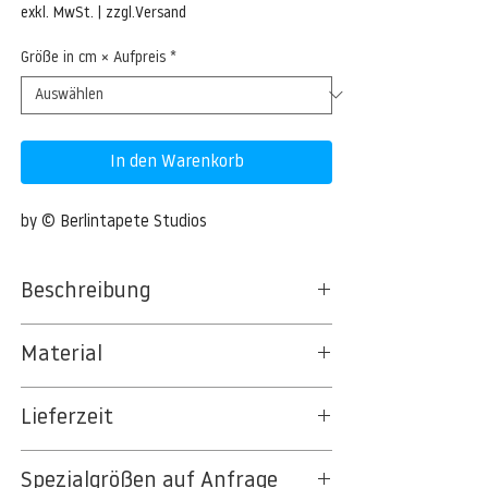
exkl. MwSt.
|
zzgl.Versand
Größe in cm × Aufpreis
*
In den Warenkorb
by © Berlintapete Studios
Beschreibung
Material
BT 5342 PREMIUM FLEECE MATT 150 G/QM
Lieferzeit
- UNCOATED
8kSpectral Wallpaper©
3-5 Werktage
Spezialgrößen auf Anfrage
Auf Anfrage Expressproduktion möglich.