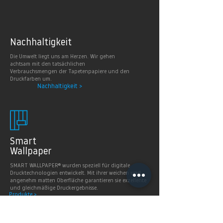
Nachhaltig
keit
Die Umwelt liegt uns am Herzen. Wir gehen
achtsam mit den tatsächlichen
Verbrauchsmengen der Tapetenpapiere und den
Druckfarben um.
Nachhaltigkeit >
Smart
Wallpaper
SMART WALLPAPER® wurden speziell für digitale
Drucktechnologien entwickelt. Mit ihrer weichen und
angenehm matten Oberfläche garantieren sie exzellente
und gleichmäßige Druckergebnisse.
Produkte >