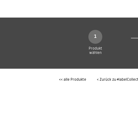
SHOP
Produkte
1
Produkt
wählen
<< alle Produkte
< Zurück zu
#labelCollec