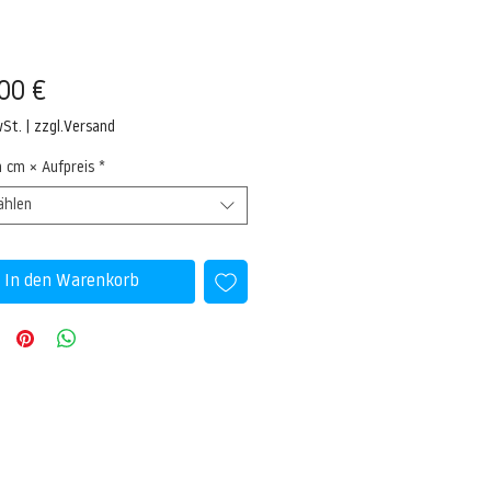
Preis
00 €
wSt.
|
zzgl.Versand
n cm × Aufpreis
*
ählen
In den Warenkorb