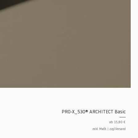
PRO-X_530® ARCHITECT Basic
Sale-Preis
ab
15,80 €
exkl. MwSt.
|
zzgl.Versand