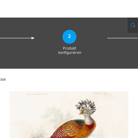
Produktionsanfrage
Upload your Design
Produktion
Servic
2
Produkt
konfigurieren
tion