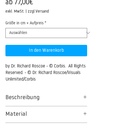
Sale-
ab
77,00€
Preis
exkl. MwSt.
|
zzgl.Versand
Größe in cm × Aufpreis
*
In den Warenkorb
by Dr. Richard Roscoe - © Corbis.  All Rights 
Reserved. - © Dr. Richard Roscoe/Visuals 
Unlimited/Corbis
Beschreibung
Sakurajima Volcano erupting, Japan
Material
09 Apr 2012, Japan --- Sakurajima Volcano
BT 5342 PREMIUM FLEECE MATT 150 G/QM
erupting, with ash cloud rising from Showa