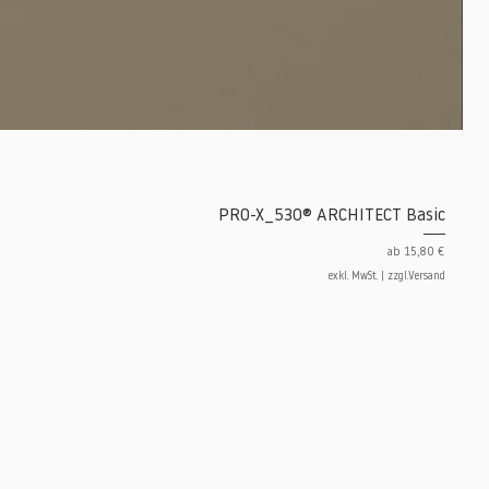
PRO-X_530® ARCHITECT Basic
Sale-Preis
ab
15,80 €
exkl. MwSt.
|
zzgl.Versand