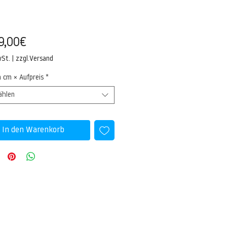
Sale-
9,00€
Preis
wSt.
|
zzgl.Versand
n cm × Aufpreis
*
ählen
In den Warenkorb