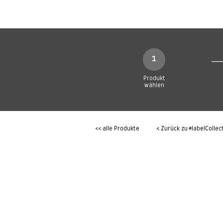
SHOP
Produkte
1
Produkt
wählen
<< alle Produkte
< Zurück zu
#labelCollec