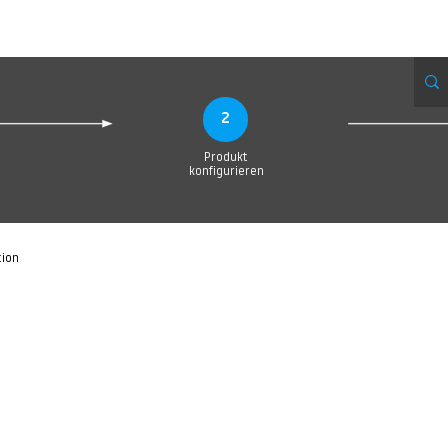
Produktionsanfrage
Upload your Design
Produktion
Servic
2
Produkt
konfigurieren
tion