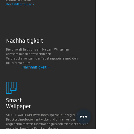
Kontaktformular.
Kontaktformular >
Nachhaltig
keit
Die Umwelt liegt uns am Herzen. Wir gehen
achtsam mit den tatsächlichen
Verbrauchsmengen der Tapetenpapiere und den
Druckfarben um.
Nachhaltigkeit >
Smart
Wallpaper
SMART WALLPAPER® wurden speziell für digitale
Drucktechnologien entwickelt. Mit ihrer weichen und
angenehm matten Oberfläche garantieren sie exzellente
und gleichmäßige Druckergebnisse.
Produkte >