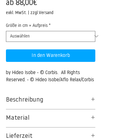
Sale-
ab
88,00€
Preis
exkl. MwSt.
|
zzgl.Versand
Größe in cm × Aufpreis
*
In den Warenkorb
by Hideo Isobe - © Corbis.  All Rights 
Reserved. - © Hideo Isobe/Aflo Relax/Corbis
Beschreibung
Beach with Palm Tree
Material
Beach with Palm Tree --- Image by ©
BT 5342 PREMIUM FLEECE MATT 150 G/QM
Hideo Isobe/Aflo Relax/Corbis
Lieferzeit
- UNCOATED