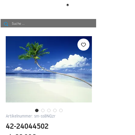
®
BERLIN
TAPETE
Artikelnummer: sm-ss8NQzr
42-24044502