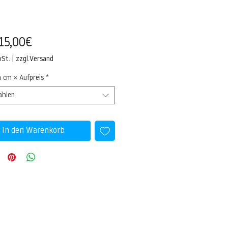
Sale-
15,00€
Preis
wSt.
|
zzgl.Versand
n cm × Aufpreis
*
ählen
In den Warenkorb