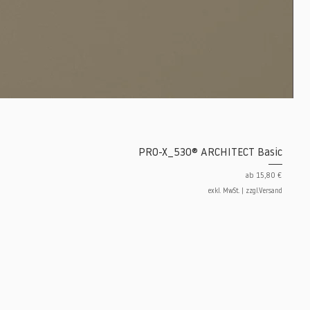
PRO-X_530® ARCHITECT Basic
Sale-Preis
ab
15,80 €
exkl. MwSt.
|
zzgl.Versand