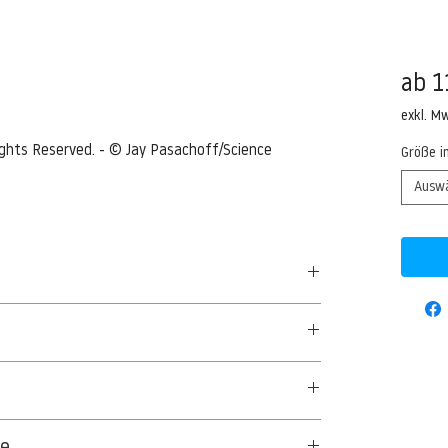
ab
1
exkl. M
Rights Reserved. - © Jay Pasachoff/Science 
Größe i
Ausw
, on the way to a total solar eclipse. --- Image
50 G/QM - UNCOATED
n/Corbis
aus Textil- und Cellulosefasern gewonnenes,
ge