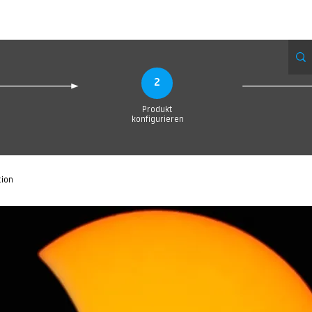
Produktionsanfrage
Upload your Design
Produktion
Servic
2
Produkt
konfigurieren
tion