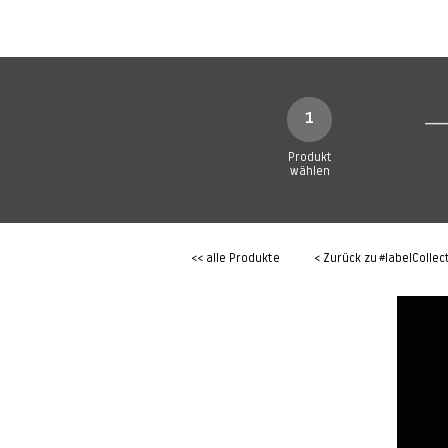
SHOP
Produkte
1
Produkt
wählen
<< alle Produkte
< Zurück zu
#labelCollec