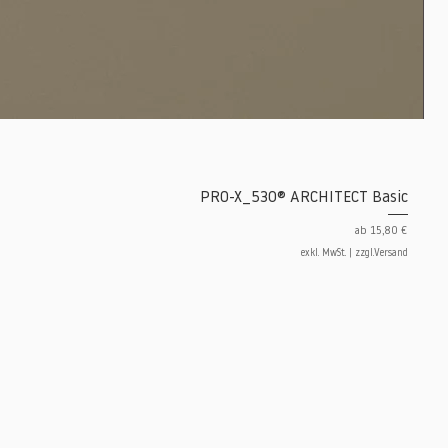
PRO-X_530® ARCHITECT Basic
Sale-Preis
ab
15,80 €
exkl. MwSt.
|
zzgl.Versand