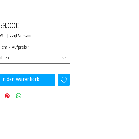
Sale-
53,00€
Preis
wSt.
|
zzgl.Versand
n cm × Aufpreis
*
ählen
In den Warenkorb