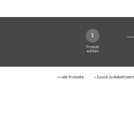
SHOP
Produkte
1
Produkt
wählen
<< alle Produkte
< Zurück zu
#labelCollec