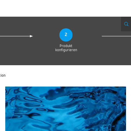
Produktionsanfrage
Upload your Design
Produktion
Servic
2
Produkt
konfigurieren
tion