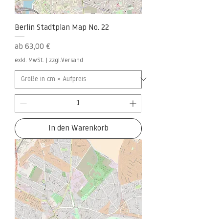
Berlin Stadtplan Map No. 22
Sale-Preis
ab
63,00 €
exkl. MwSt.
|
zzgl.Versand
In den Warenkorb