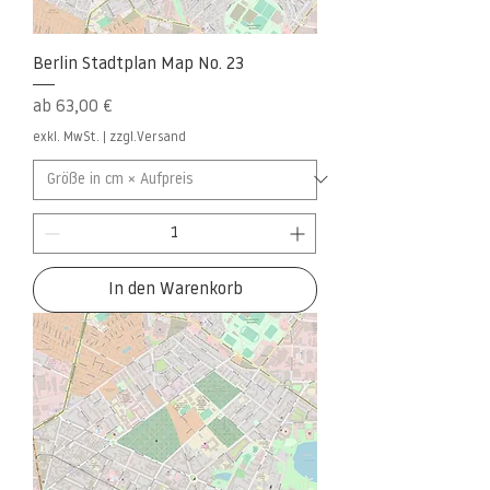
Berlin Stadtplan Map No. 23
Sale-Preis
ab
63,00 €
exkl. MwSt.
|
zzgl.Versand
In den Warenkorb