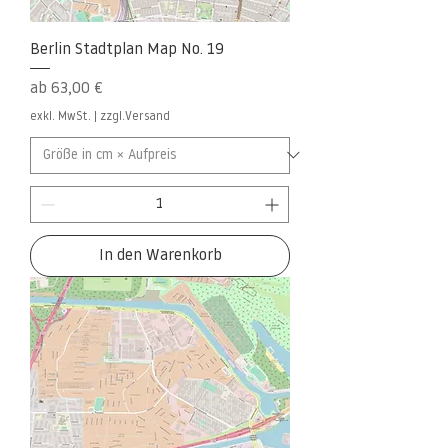
Berlin Stadtplan Map No. 19
Sale-Preis
ab
63,00 €
exkl. MwSt.
|
zzgl.Versand
In den Warenkorb