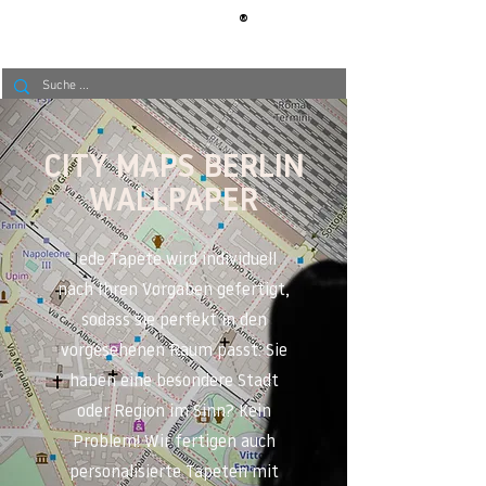
®
BERLIN
TAPETE
CITY MAPS BERLIN
WALLPAPER
J
ede Tapete wird individuell
nach Ihren Vorgaben gefertigt,
sodass sie perfekt in den
vorgesehenen Raum passt. Sie
haben eine besondere Stadt
oder Region im Sinn? Kein
Problem! Wir fertigen auch
personalisierte Tapeten mit