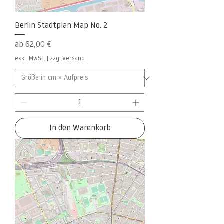
Berlin Stadtplan Map No. 2
Sale-Preis
ab
62,00 €
exkl. MwSt.
|
zzgl.Versand
In den Warenkorb