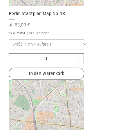
Berlin Stadtplan Map No. 18
Sale-Preis
ab
63,00 €
exkl. MwSt.
|
zzgl.Versand
In den Warenkorb