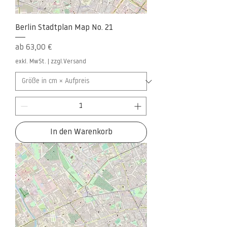
Berlin Stadtplan Map No. 21
Sale-Preis
ab
63,00 €
exkl. MwSt.
|
zzgl.Versand
In den Warenkorb