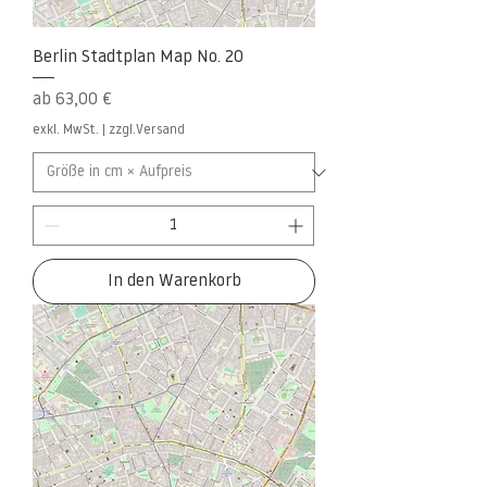
Berlin Stadtplan Map No. 20
Sale-Preis
ab
63,00 €
exkl. MwSt.
|
zzgl.Versand
In den Warenkorb