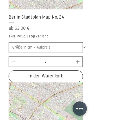
Berlin Stadtplan Map No. 24
Sale-Preis
ab
63,00 €
exkl. MwSt.
|
zzgl.Versand
In den Warenkorb