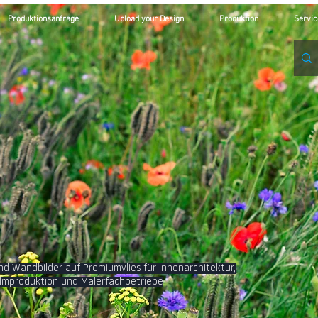
Produktionsanfrage
Upload your Design
Produktion
Servic
 Wandbilder auf Premiumvlies für Innenarchitektur,
 Filmproduktion und Malerfachbetriebe