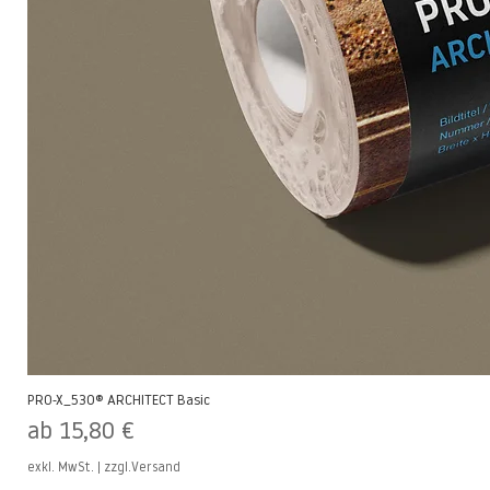
PRO-X_530® ARCHITECT Basic
Sale-Preis
ab
15,80 €
exkl. MwSt.
|
zzgl.Versand