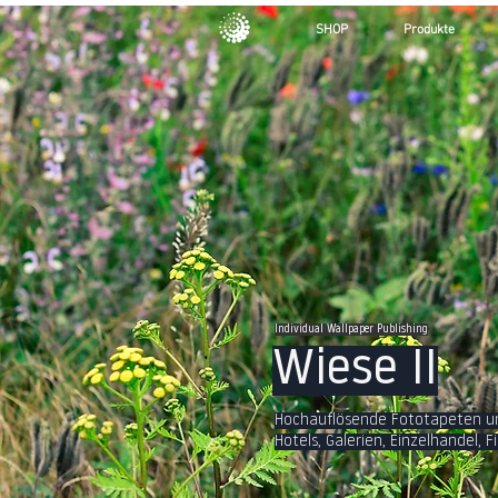
SHOP
Produkte
Individual Wallpaper Publishing
Wiese II
Hochauflösende Fototapeten und
Hotels, Galerien, Einzelhandel,