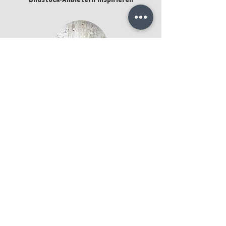
Bildstock-Anbietern inspirieren
Wassertropfen No. 14
kaufen
Ingo Friedrich
Texture Photography
Wassertropfen No. 14
kaufen
Aram Radomski
Photographer