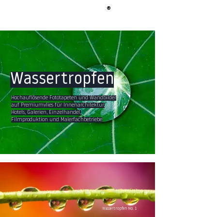
®
BERLIN
TAPETE
Wassertropfen
Hochauflösende Fototapeten und Wandbilder
auf Premiumvlies für Innenarchitektur,
Hotels, Galerien, Einzelhandel,
Filmproduktion und Malerfachbetriebe
Wassertropfen No. 1