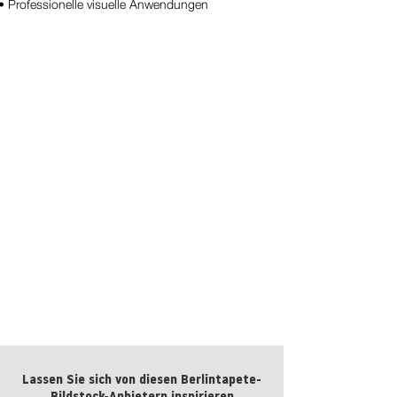
• Professionelle visuelle Anwendungen
Wassertropfen No. 13
kaufen
Wassertropfen No. 13
kaufen
Lassen Sie sich von diesen Berlintapete-