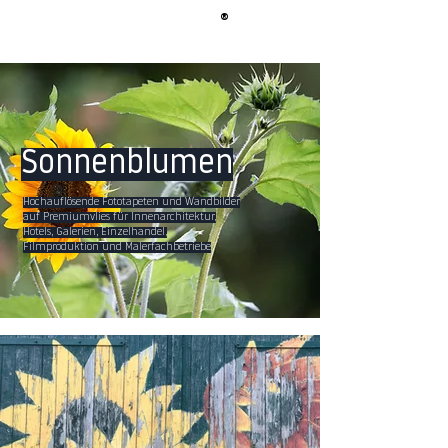
®
BERLIN
TAPETE
Sonnenblumen
Hochauflösende Fototapeten und Wandbilder
auf Premiumvlies für Innenarchitektur,
Hotels, Galerien, Einzelhandel,
Filmproduktion und Malerfachbetriebe