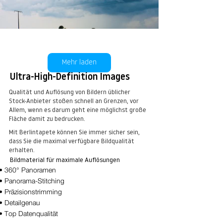
BT Sunflower Nr.:
kaufen
Mehr laden
Ultra-High-Definition Images
Qualität und Auflösung von Bildern üblicher
Stock-Anbieter stoßen schnell an Grenzen, vor
Allem, wenn es darum geht eine möglichst große
Fläche damit zu bedrucken.
Mit Berlintapete können Sie immer sicher sein,
BT Sunflower Nr.:
dass Sie die maximal verfügbare Bildqualität
erhalten.
kaufen
Bildmaterial für maximale Auflösungen
• 360° Panoramen
• Panorama-Stitching
• Präzisionstrimming
• Detailgenau
• Top Datenqualität