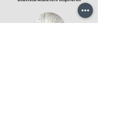
Bildstock-Anbietern inspirieren
BT Sunflower Nr.:
kaufen
Ingo Friedrich
Texture Photography
BT Sunflower Nr.:
kaufen
Aram Radomski
Photographer