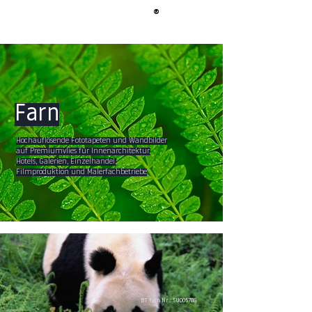
®
BERLIN
TAPETE
Farn
Hochauflösende Fototapeten und Wandbilder
auf Premiumvlies für Innenarchitektur,
Hotels, Galerien, Einzelhandel,
Filmproduktion und Malerfachbetriebe
BT Farn Nr.: SU005786