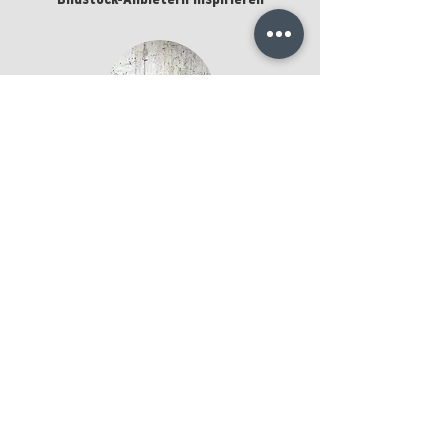
Bildstock-Anbietern inspirieren
Farn No. 18
kaufen
Ingo Friedrich
Texture Photography
Aram Radomski
Photographer