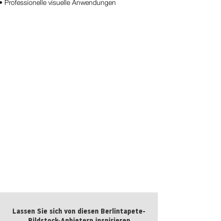
• Professionelle visuelle Anwendungen
BT Bonsai Nr.: 42-69483464
kaufen
Lassen Sie sich von diesen Berlintapete-