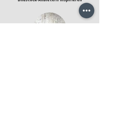
Bildstock-Anbietern inspirieren
Ingo Friedrich
Texture Photography
BT Bonsai Nr.: 42-69483583
kaufen
Aram Radomski
Photographer