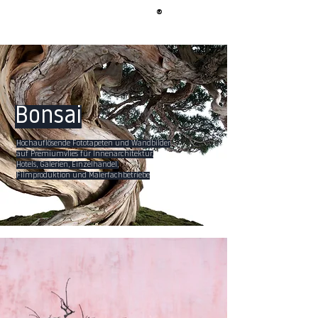
®
BERLIN
TAPETE
Bonsai
Hochauflösende Fototapeten und Wandbilder
auf Premiumvlies für Innenarchitektur,
Hotels, Galerien, Einzelhandel,
Filmproduktion und Malerfachbetriebe