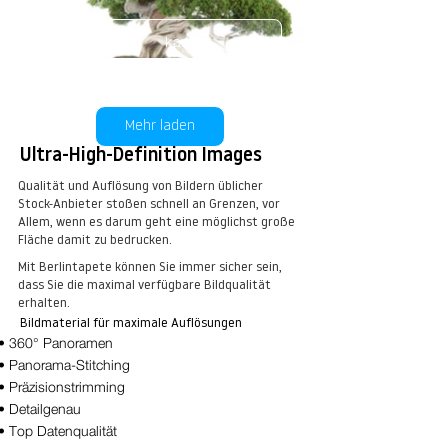
kaufen
Mehr laden
Ultra-High-Definition Images
Qualität und Auflösung von Bildern üblicher
Stock-Anbieter stoßen schnell an Grenzen, vor
BT Bonsai Nr.: 42-69483425
Allem, wenn es darum geht eine möglichst große
Fläche damit zu bedrucken.
kaufen
Mit Berlintapete können Sie immer sicher sein,
dass Sie die maximal verfügbare Bildqualität
erhalten.
Bildmaterial für maximale Auflösungen
• 360° Panoramen
• Panorama-Stitching
• Präzisionstrimming
• Detailgenau
• Top Datenqualität