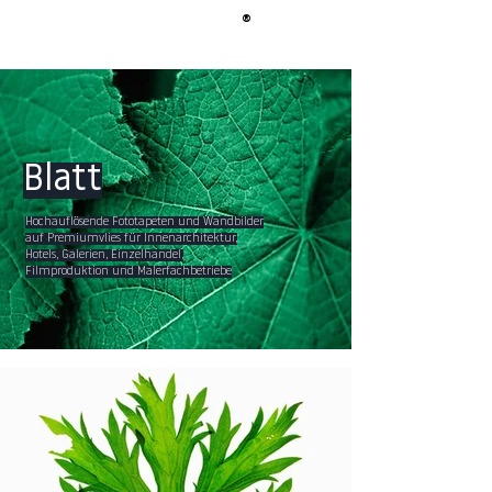
®
BERLIN
TAPETE
Blatt
Hochauflösende Fototapeten und Wandbilder
auf Premiumvlies für Innenarchitektur,
Hotels, Galerien, Einzelhandel,
Filmproduktion und Malerfachbetriebe