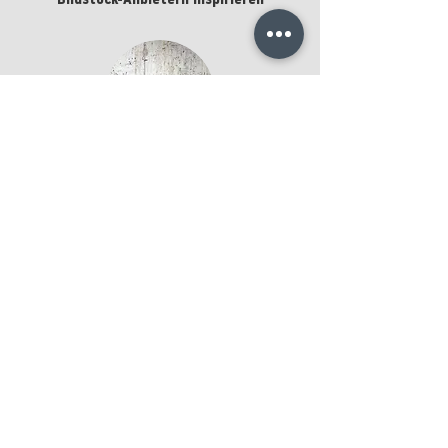
Bildstock-Anbietern inspirieren
BT Blatt Nr.:
kaufen
Ingo Friedrich
Texture Photography
Aram Radomski
Photographer