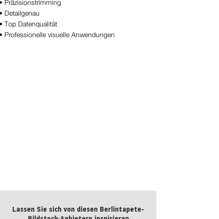
• Präzisionstrimming
13 Botanical Illustrations & Extras No. 12
• Detailgenau
• Top Datenqualität
kaufen
• Professionelle visuelle Anwendungen
13 Botanical Illustrations & Extras No. 12
Lassen Sie sich von diesen Berlintapete-