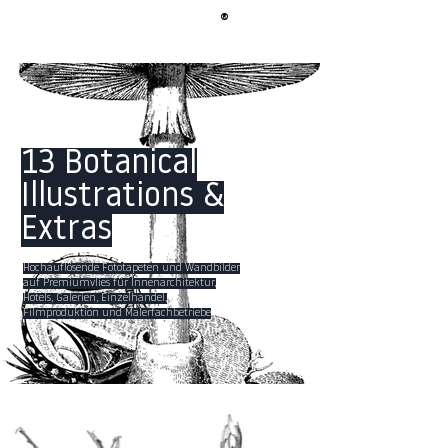
®
BERLIN
TAPETE
13 Botanical
Illustrations &
Extras
Hochauflösende Fototapeten und Wandbilder
auf Premiumvlies für Innenarchitektur,
Hotels, Galerien, Einzelhandel,
Filmproduktion und Malerfachbetriebe