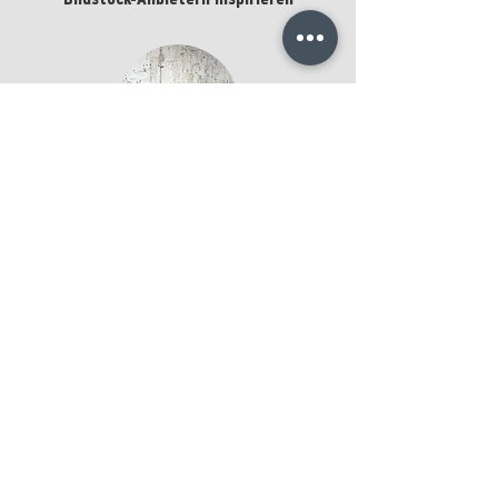
kaufen
Bildstock-Anbietern inspirieren
13 Botanical Illustrations & Extras No. 13
kaufen
Ingo Friedrich
Texture Photography
Aram Radomski
Photographer