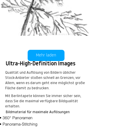
13 Botanical Illustrations & Extras No. 11
kaufen
Mehr laden
Ultra-High-Definition Images
Qualität und Auflösung von Bildern üblicher
Stock-Anbieter stoßen schnell an Grenzen, vor
Allem, wenn es darum geht eine möglichst große
Fläche damit zu bedrucken.
Mit Berlintapete können Sie immer sicher sein,
dass Sie die maximal verfügbare Bildqualität
erhalten.
Bildmaterial für maximale Auflösungen
• 360° Panoramen
• Panorama-Stitching