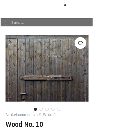
®
BERLIN
TAPETE
Artikelnummer: sm-9fWLdmG
Wood No. 10