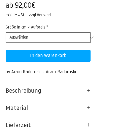
Sale-
ab
92,00€
Preis
exkl. MwSt.
|
zzgl.Versand
Größe in cm × Aufpreis
*
In den Warenkorb
by Aram Radomski - Aram Radomski
Beschreibung
Scheunentor in Mecklenburg
Material
Historisches Scheunentor, Antikes
BT 5342 PREMIUM FLEECE MATT 150 G/QM
Scheunentor aus Holz, zweiflügelig mit
Lieferzeit
- UNCOATED
Schlupftür