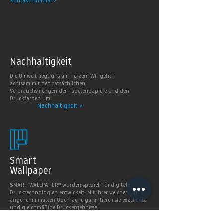
Kontaktformular >
Nachhaltig
keit
Die Umwelt liegt uns am Herzen. Wir gehen
achtsam mit den tatsächlichen
Verbrauchsmengen der Tapetenpapiere und den
Druckfarben um.
Nachhaltigkeit >
Smart
Wallpaper
SMART WALLPAPER® wurden speziell für digitale
Drucktechnologien entwickelt. Mit ihrer weichen und
angenehm matten Oberfläche garantieren sie exzellente
und gleichmäßige Druckergebnisse.
Produkte >